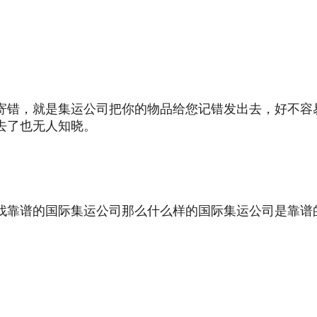
寄错，
就是
集运公司
把你的
物品给您记错
发出去，
好不容
去了也无人知晓。
找靠谱的
国际集运公司
那么什么样的
国际集运公司
是靠谱